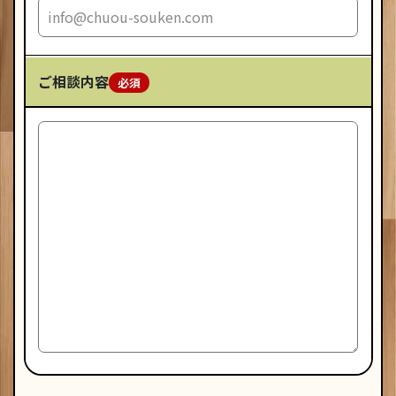
この
ご相談内容
フィ
ール
ドは
空の
まま
にし
てく
ださ
い。