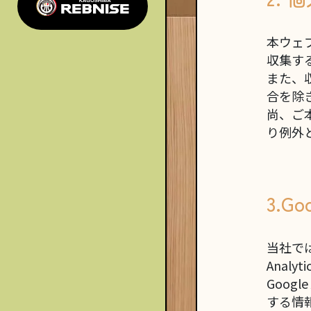
本ウェ
収集す
また、
合を除
尚、ご
り例外
3.G
当社で
Anal
Googl
する情