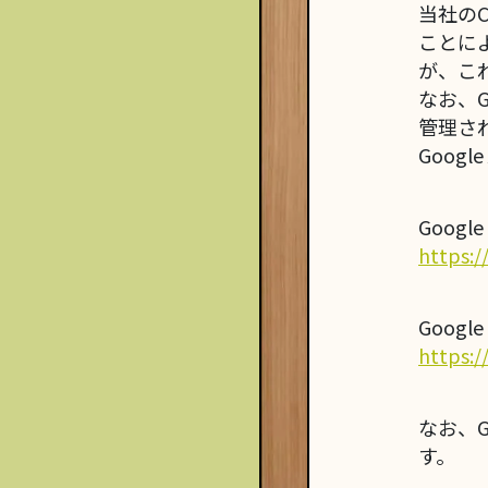
当社の
ことによ
が、こ
なお、G
管理され
Googl
Goog
https:/
Goog
https:/
なお、G
す。