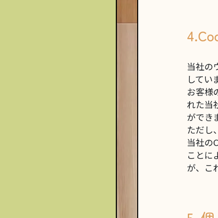
4.C
当社の
してい
お客様
れた当
ができ
ただし
当社の
ことによ
が、こ
5.