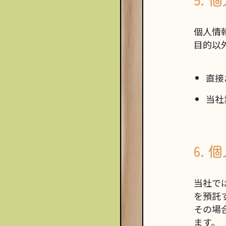
個人情
目的以
直接
当社
6.
当社で
を預託
その場
ます。