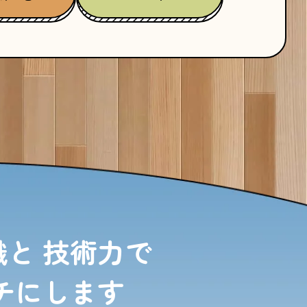
識と
技術力で
チにします