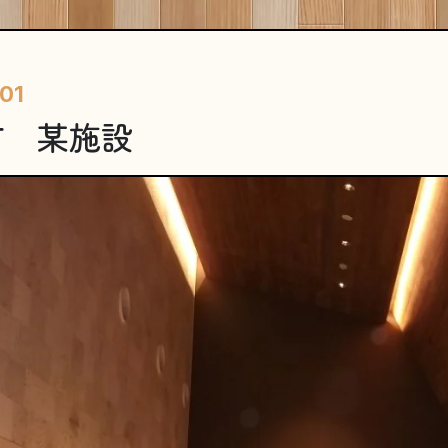
.01
市 某施設