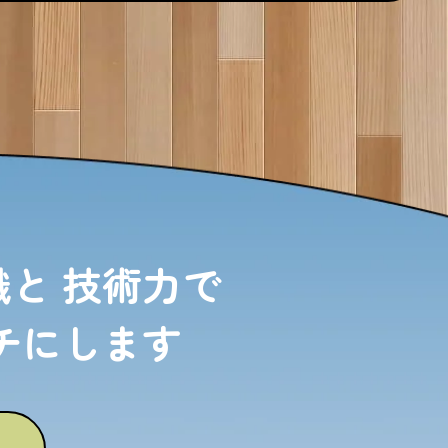
識と
技術力で
チにします